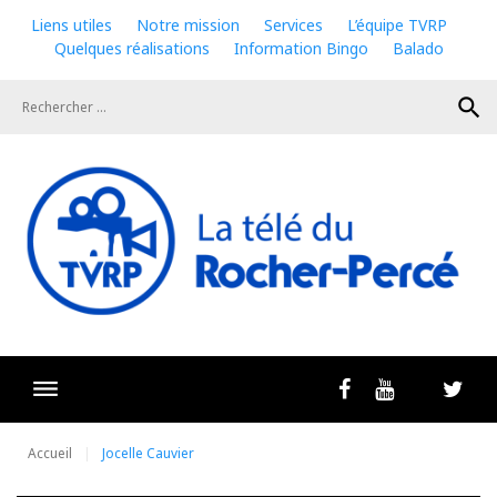
Skip
Liens utiles
Notre mission
Services
L’équipe TVRP
to
Quelques réalisations
Information Bingo
Balado
content
search
Livestrea
Facebook
Youtube
Twit
Accueil
Jocelle Cauvier