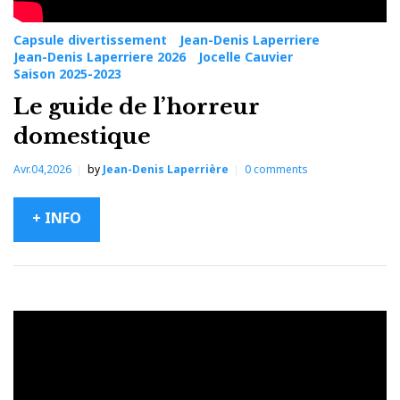
Capsule divertissement
Jean-Denis Laperriere
Jean-Denis Laperriere 2026
Jocelle Cauvier
Saison 2025-2023
Le guide de l’horreur
domestique
Avr.04,2026
by
Jean-Denis Laperrière
0
comments
+ INFO