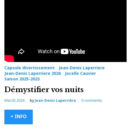
Capsule divertissement
Jean-Denis Laperriere
Jean-Denis Laperriere 2026
Jocelle Cauvier
Saison 2025-2023
Démystifier vos nuits
Mar.03,2026
by
Jean-Denis Laperrière
0
comments
+ INFO