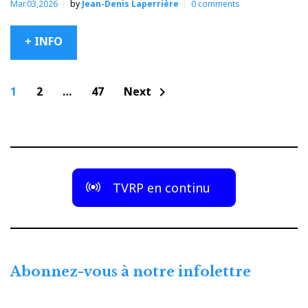
Mar.03,2026
by
Jean-Denis Laperrière
0
comments
+ INFO
Navigation
1
2
…
47
Next
chevron_right
des
articles
TVRP en continu
Abonnez-vous à notre infolettre