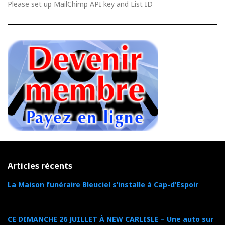
Please set up MailChimp API key and List ID
Articles récents
La Maison funéraire Bleuciel s’installe à Cap-d’Espoir
CE DIMANCHE 26 JUILLET À NEW CARLISLE – Une auto sur