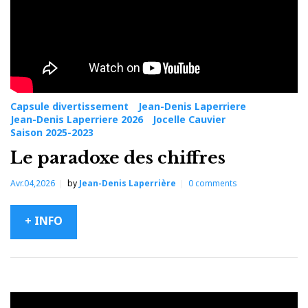
Capsule divertissement
Jean-Denis Laperriere
Jean-Denis Laperriere 2026
Jocelle Cauvier
Saison 2025-2023
Le paradoxe des chiffres
Avr.04,2026
by
Jean-Denis Laperrière
0
comments
+ INFO