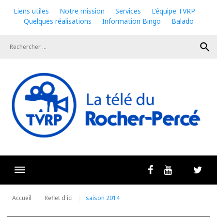
Skip
Liens utiles
Notre mission
Services
L’équipe TVRP
to
Quelques réalisations
Information Bingo
Balado
content
search
Livestrea
Facebook
Youtube
Twit
Accueil
Reflet d'ici
saison 2014