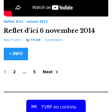
Reflet d'ici
saison 2014
Reflet d’ici 6 novembre 2014
Nov.11,2014
by
TVCGR
0
comments
+ INFO
Navigation
1
2
…
5
Next
chevron_right
des
articles
TVRP en continu