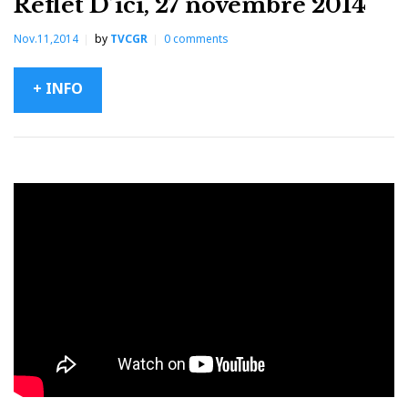
Reflet D’ici, 27 novembre 2014
Nov.11,2014
by
TVCGR
0
comments
+ INFO