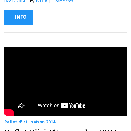
Déc.12,2014
by
TVCGR
0
comments
+ INFO
Reflet d'ici
saison 2014