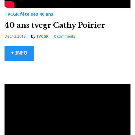
TVCGR fête ses 40 ans
40 ans tvcgr Cathy Poirier
Déc.12,2018
by
TVCGR
0
comments
+ INFO