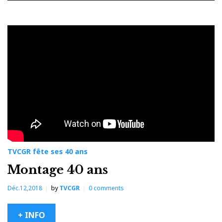
Catégorie :
TVCGR
fête
ses
40
ans
TVCGR fête ses 40 ans
Montage 40 ans
Déc.12,2018
by
TVCGR
0
comments
+ INFO