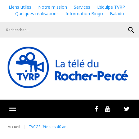
Skip
Liens utiles
Notre mission
Services
L’équipe TVRP
to
Quelques réalisations
Information Bingo
Balado
content
search
Livestrea
Facebook
Youtube
Twit
Accueil
TVCGR fête ses 40 ans