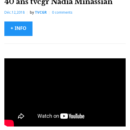
40 ans tvcgr Nadia Minassian
Déc.12,2018
by
TVCGR
0
comments
+ INFO