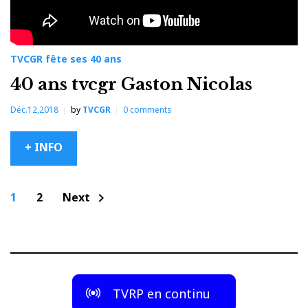
TVCGR fête ses 40 ans
40 ans tvcgr Gaston Nicolas
Déc.12,2018
by
TVCGR
0
comments
+ INFO
Navigation
1
2
Next
chevron_right
des
articles
TVRP en continu