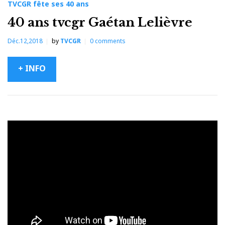
TVCGR fête ses 40 ans
40 ans tvcgr Gaétan Lelièvre
Déc.12,2018
by
TVCGR
0
comments
+ INFO