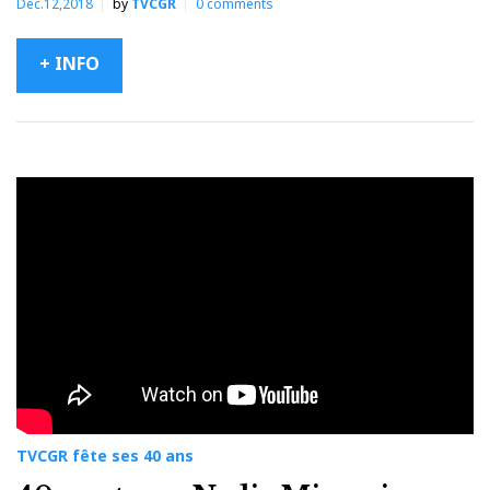
Déc.12,2018
by
TVCGR
0
comments
+ INFO
TVCGR fête ses 40 ans