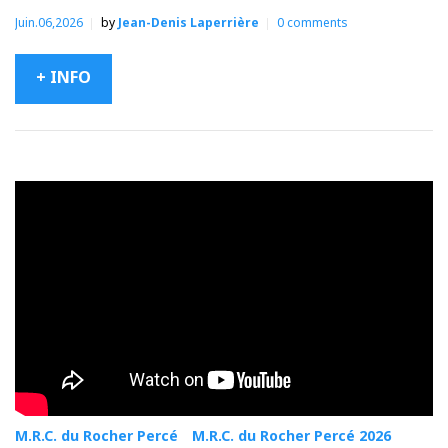
Juin.06,2026
by
Jean-Denis Laperrière
0
comments
+ INFO
M.R.C. du Rocher Percé
M.R.C. du Rocher Percé 2026