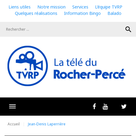
Skip
Liens utiles
Notre mission
Services
L’équipe TVRP
to
Quelques réalisations
Information Bingo
Balado
content
search
Livestrea
Facebook
Youtube
Twit
Accueil
Jean-Denis Laperrière