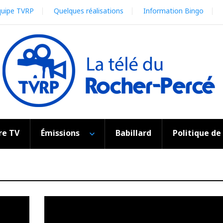
quipe TVRP
Quelques réalisations
Information Bingo
re TV
Émissions
Babillard
Politique de