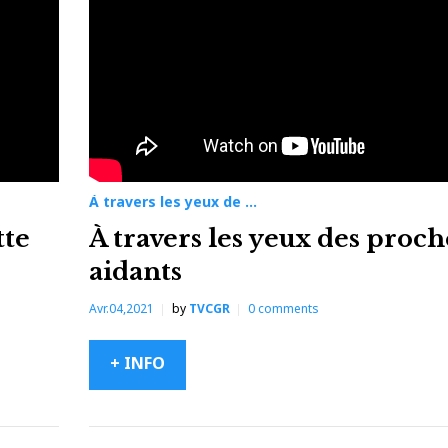
À travers les yeux de ...
tte
À travers les yeux des proch
aidants
Avr.04,2021
by
TVCGR
0
comments
+ INFO