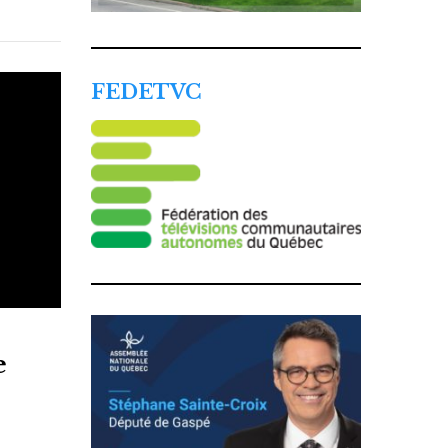
FEDETVC
e