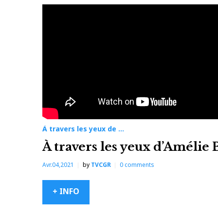
À travers les yeux de ...
À travers les yeux d’Amélie 
Avr.04,2021
by
TVCGR
0
comments
+ INFO