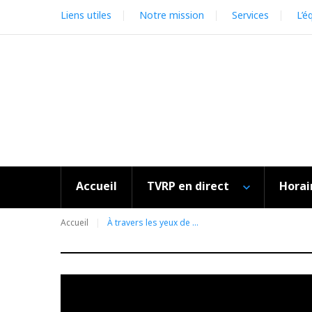
Skip
Liens utiles
Notre mission
Services
L’é
to
content
Accueil
TVRP en direct
Horai
Accueil
À travers les yeux de …
Catégorie :