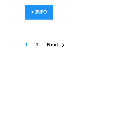
+ INFO
Navigation
1
2
Next
chevron_right
des
articles