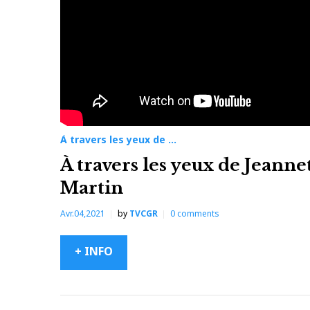
À
travers
les
yeux
À travers les yeux de ...
de
À travers les yeux de Jeanne
…
Martin
Avr.04,2021
by
TVCGR
0
comments
+ INFO