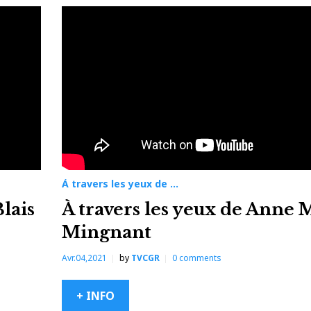
À travers les yeux de ...
Blais
À travers les yeux de Anne 
Mingnant
Avr.04,2021
by
TVCGR
0
comments
+ INFO