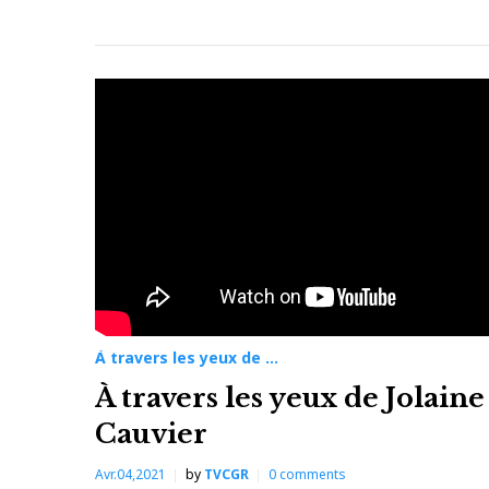
À travers les yeux de ...
À travers les yeux de Jolaine
Cauvier
Avr.04,2021
by
TVCGR
0
comments