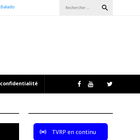
Search
search
Balado
for:
 confidentialité
Livestream
Facebook
Youtube
Twitter
TVRP en continu