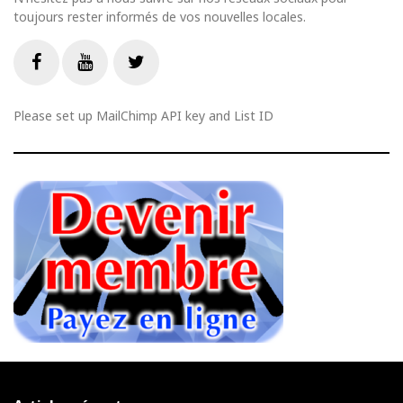
toujours rester informés de vos nouvelles locales.
Livestream
Facebook
Youtube
Twitter
Please set up MailChimp API key and List ID