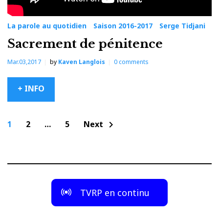
La parole au quotidien
Saison 2016-2017
Serge Tidjani
Sacrement de pénitence
Mar.03,2017
by
Kaven Langlois
0
comments
+ INFO
Navigation
1
2
…
5
Next
chevron_right
des
articles
TVRP en continu