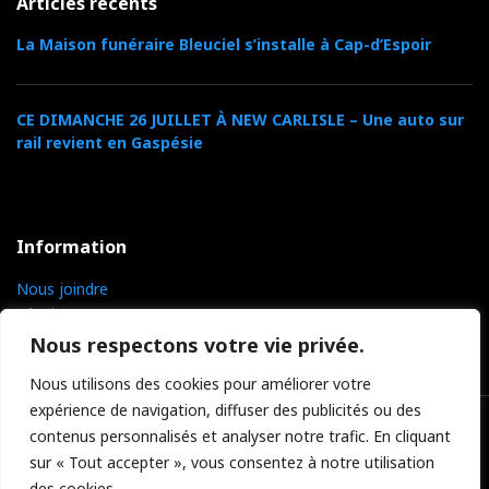
Articles récents
La Maison funéraire Bleuciel s’installe à Cap-d’Espoir
CE DIMANCHE 26 JUILLET À NEW CARLISLE – Une auto sur
rail revient en Gaspésie
Information
Nous joindre
L’équipe TVCGR
Politique
Nous respectons votre vie privée.
Nous utilisons des cookies pour améliorer votre
expérience de navigation, diffuser des publicités ou des
contenus personnalisés et analyser notre trafic. En cliquant
sur « Tout accepter », vous consentez à notre utilisation
des cookies.