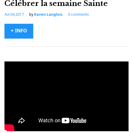
Célébrer la semaine Sainte
Avr.04,2017
by
Kaven Langlois
0
comments
+ INFO