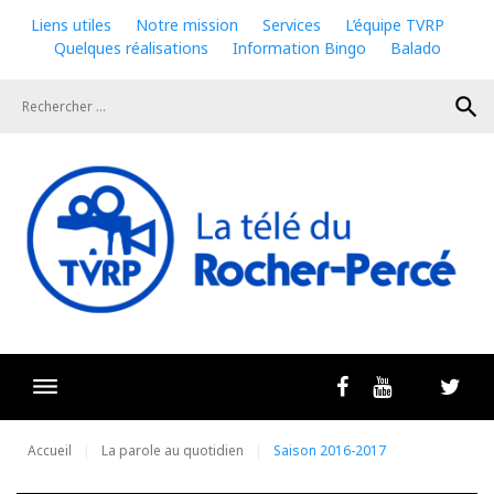
Skip
Liens utiles
Notre mission
Services
L’équipe TVRP
to
Quelques réalisations
Information Bingo
Balado
content
search
Livestrea
Facebook
Youtube
Twit
Accueil
La parole au quotidien
Saison 2016-2017