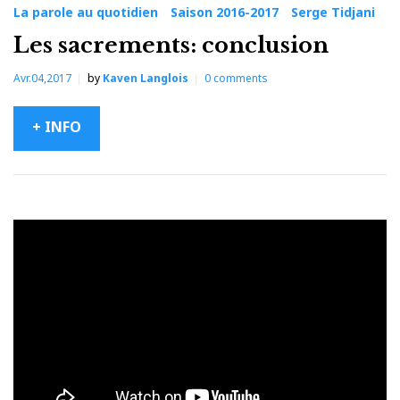
La parole au quotidien
Saison 2016-2017
Serge Tidjani
Les sacrements: conclusion
Avr.04,2017
by
Kaven Langlois
0
comments
+ INFO