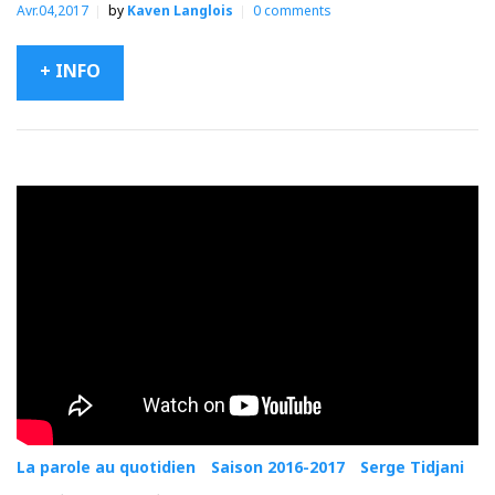
Avr.04,2017
by
Kaven Langlois
0
comments
+ INFO
La parole au quotidien
Saison 2016-2017
Serge Tidjani