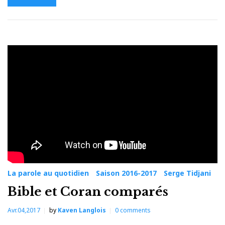
La parole au quotidien
Saison 2016-2017
Serge Tidjani
Bible et Coran comparés
Avr.04,2017
by
Kaven Langlois
0
comments