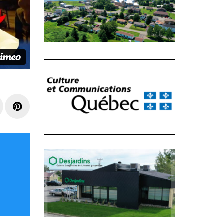
e+
LinkedIn
Pinterest