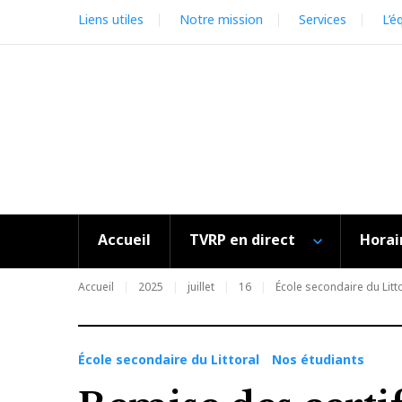
Skip
Liens utiles
Notre mission
Services
L’é
to
content
Accueil
TVRP en direct
Horai
Accueil
2025
juillet
16
École secondaire du Litt
École secondaire du Littoral
Nos étudiants