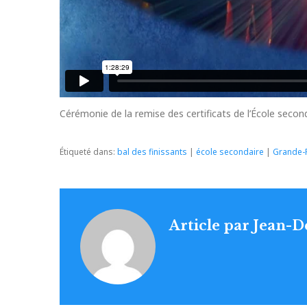
Cérémonie de la remise des certificats de l’École second
Étiqueté dans:
bal des finissants
|
école secondaire
|
Grande-R
Article par
Jean-D