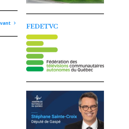
ivant
FEDETVC
Article
suivant