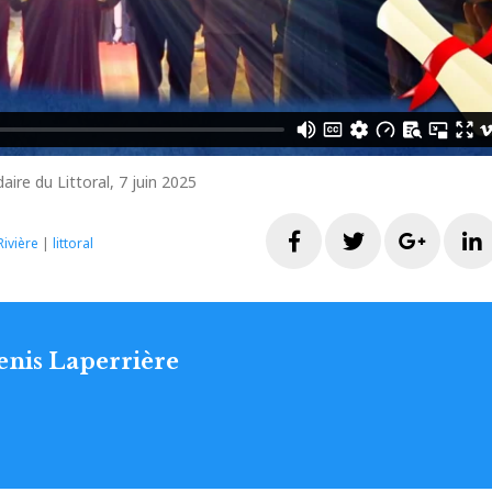
aire du Littoral, 7 juin 2025
Facebook
Twitter
Googl
ivière
|
littoral
enis Laperrière