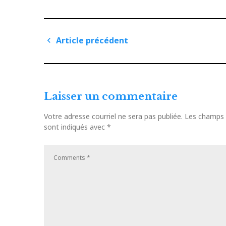
Navigation
Article précédent
de
Article
précédent
l'article
Laisser un commentaire
Votre adresse courriel ne sera pas publiée.
Les champs o
sont indiqués avec
*