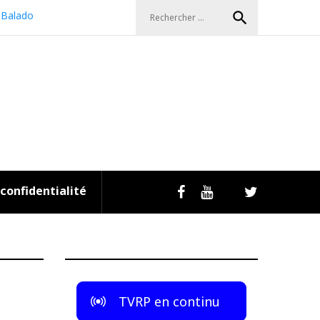
Search
search
Balado
for:
 confidentialité
Livestream
Facebook
Youtube
Twitter
TVRP en continu