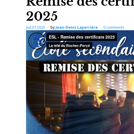
Remise des certif
2025
Juil.07,2025
by
Jean-Denis Laperrière
0
comments