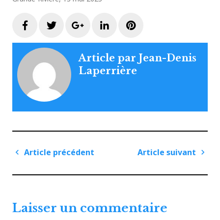
Facebook
Twitter
Google+
LinkedIn
Pinterest
Article par
Jean-Denis
Laperrière
Navigation
Article précédent
Article suivant
de
Article
Articl
l'article
précédent
suiva
Laisser un commentaire