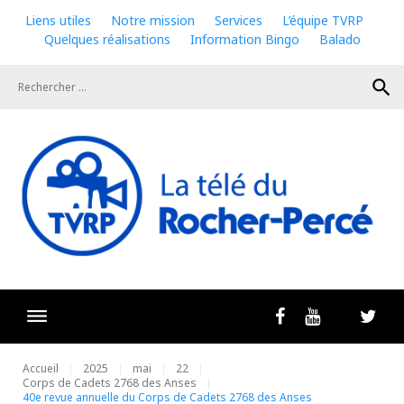
Skip
Liens utiles
Notre mission
Services
L’équipe TVRP
to
Quelques réalisations
Information Bingo
Balado
content
search
Livestrea
Facebook
Youtube
Twit
Accueil
2025
mai
22
Corps de Cadets 2768 des Anses
40e revue annuelle du Corps de Cadets 2768 des Anses