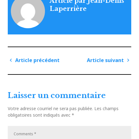
Article par
Jean-Denis
Laperrière
Navigation
Article précédent
Article suivant
de
Article
Articl
l'article
précédent
suiva
Laisser un commentaire
Votre adresse courriel ne sera pas publiée.
Les champs
obligatoires sont indiqués avec
*