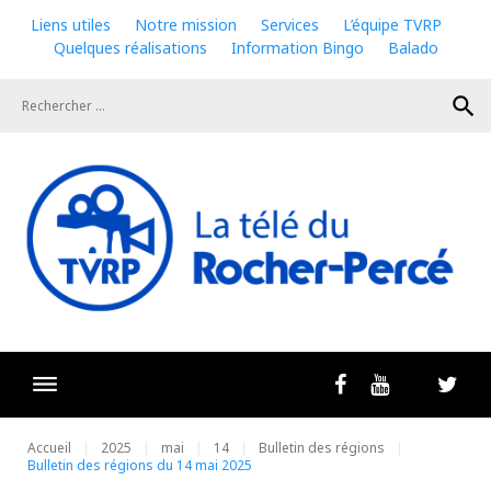
Skip
Liens utiles
Notre mission
Services
L’équipe TVRP
to
Quelques réalisations
Information Bingo
Balado
content
search
Livestrea
Facebook
Youtube
Twit
Accueil
2025
mai
14
Bulletin des régions
Bulletin des régions du 14 mai 2025