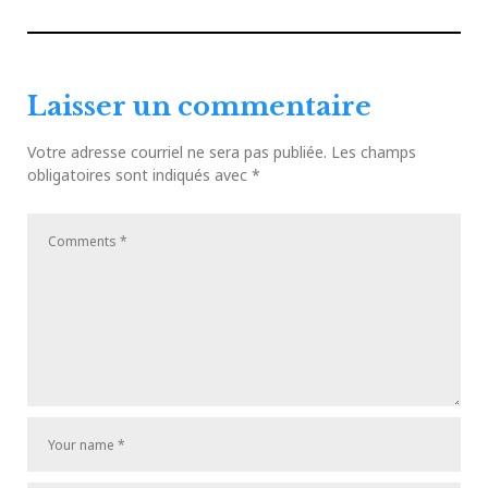
de
Article
Articl
l'article
précédent
suiva
Laisser un commentaire
Votre adresse courriel ne sera pas publiée.
Les champs
obligatoires sont indiqués avec
*