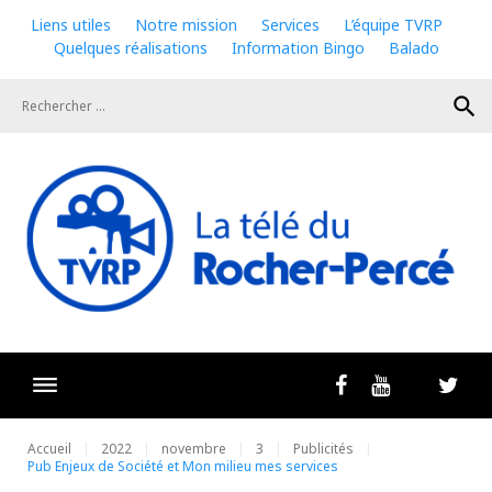
Skip
Liens utiles
Notre mission
Services
L’équipe TVRP
to
Quelques réalisations
Information Bingo
Balado
content
search
Livestrea
Facebook
Youtube
Twit
Accueil
2022
novembre
3
Publicités
Pub Enjeux de Société et Mon milieu mes services