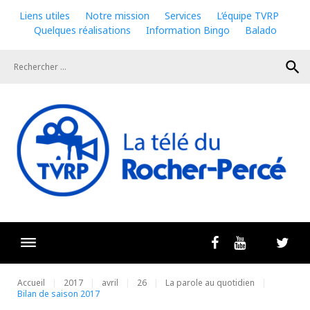
Skip
Liens utiles
Notre mission
Services
L’équipe TVRP
to
Quelques réalisations
Information Bingo
Balado
content
search
Livestrea
Facebook
Youtube
Twit
Accueil
2017
avril
26
La parole au quotidien
Bilan de saison 2017