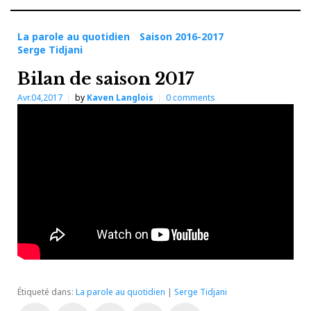
La parole au quotidien
Saison 2016-2017
Serge Tidjani
Bilan de saison 2017
Avr.04,2017
by
Kaven Langlois
0
comments
Étiqueté dans:
La parole au quotidien
|
Serge Tidjani