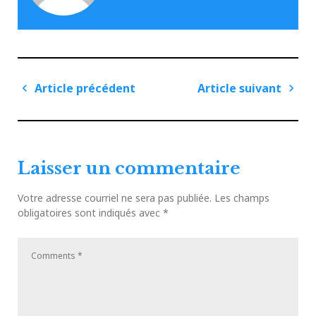
Navigation
Article précédent
Article suivant
de
Article
Articl
l'article
précédent
suiva
Laisser un commentaire
Votre adresse courriel ne sera pas publiée.
Les champs
obligatoires sont indiqués avec
*