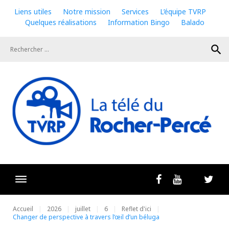
Skip
Liens utiles
Notre mission
Services
L’équipe TVRP
to
Quelques réalisations
Information Bingo
Balado
content
search
Livestrea
Facebook
Youtube
Twit
Accueil
2026
juillet
6
Reflet d'ici
Changer de perspective à travers l’œil d’un béluga