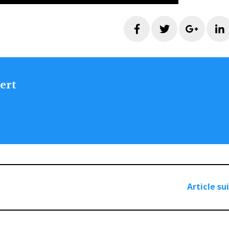
Facebook
Twitter
Googl
ert
Article su