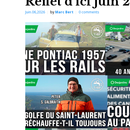
Reflet d’ici juin 
Juin.06,2026
by
Marc Bert
0
comments