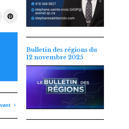
e+
LinkedIn
Pinterest
Bulletin des régions du
12 novembre 2025
ivant
Article
suivant