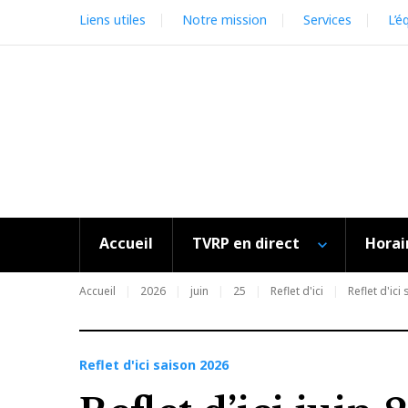
Skip
Liens utiles
Notre mission
Services
L’é
to
content
Accueil
TVRP en direct
Horai
Accueil
2026
juin
25
Reflet d'ici
Reflet d'ici
Reflet d'ici saison 2026