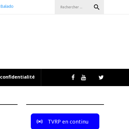
Search
search
Balado
for:
 confidentialité
Livestream
Facebook
Youtube
Twitter
TVRP en continu