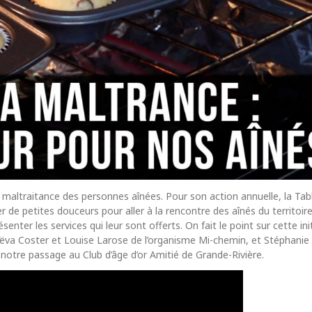
la maltraitance des personnes aînées. Pour son action annuelle, la Tab
r de petites douceurs pour aller à la rencontre des aînés du territoir
ésenter les services qui leur sont offerts. On fait le point sur cette ini
va Coster et Louise Larose de l’organisme Mi-chemin, et Stéphanie 
 notre passage au Club d’âge d’or Amitié de Grande-Rivière.