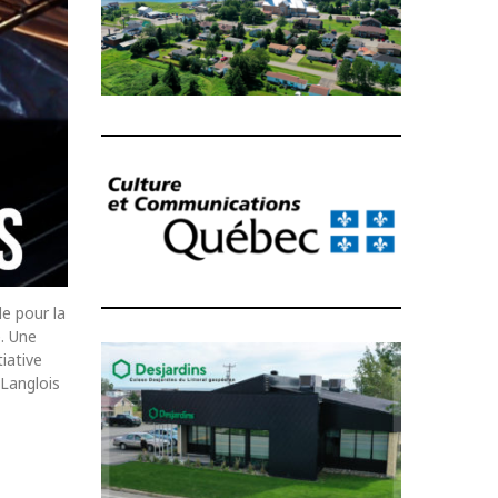
le pour la
e. Une
tiative
Langlois