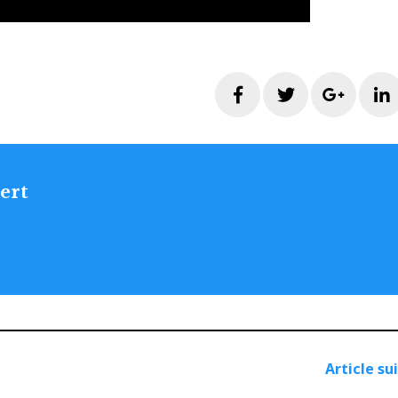
Facebook
Twitter
Googl
ert
Article su