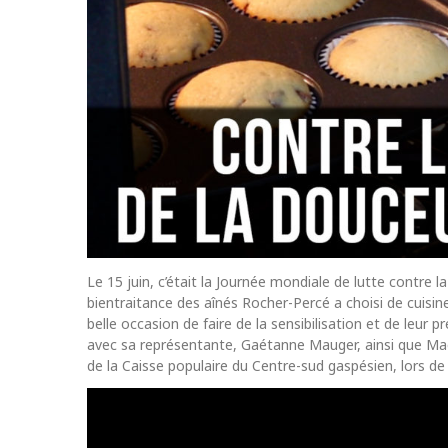
Le 15 juin, c’était la Journée mondiale de lutte contre 
bientraitance des aînés Rocher-Percé a choisi de cuisine
belle occasion de faire de la sensibilisation et de leur pr
avec sa représentante, Gaétanne Mauger, ainsi que Maë
de la Caisse populaire du Centre-sud gaspésien, lors de