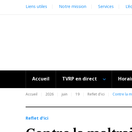
Skip
Liens utiles
Notre mission
Services
L’é
to
content
Accueil
TVRP en direct
Horai
Accueil
2026
juin
19
Reflet d'ici
Contre la m
Reflet d'ici