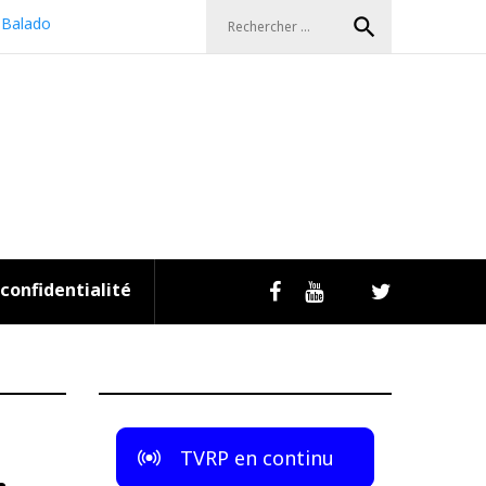
Search
search
Balado
for:
 confidentialité
Livestream
Facebook
Youtube
Twitter
TVRP en continu