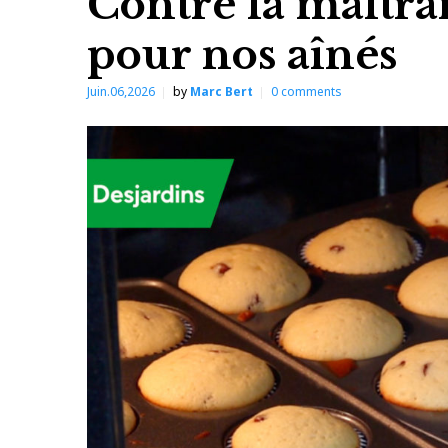
Contre la maltra
pour nos aînés
Juin.06,2026
by
Marc Bert
0
comments