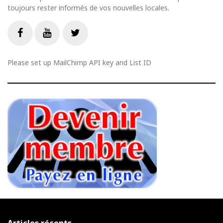
toujours rester informés de vos nouvelles locales.
Livestream
Facebook
Youtube
Twitter
Please set up MailChimp API key and List ID