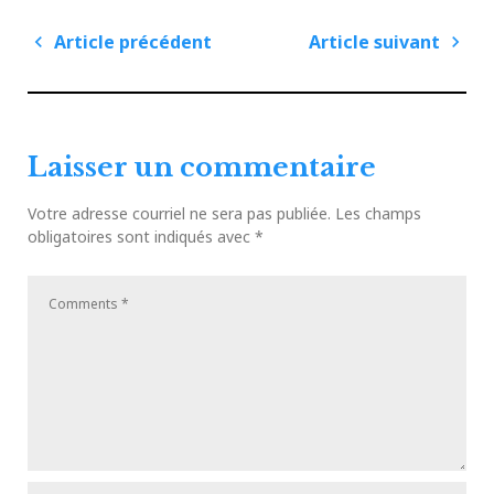
Navigation
Article précédent
Article suivant
de
Article
Articl
l'article
précédent
suiva
Laisser un commentaire
Votre adresse courriel ne sera pas publiée.
Les champs
obligatoires sont indiqués avec
*