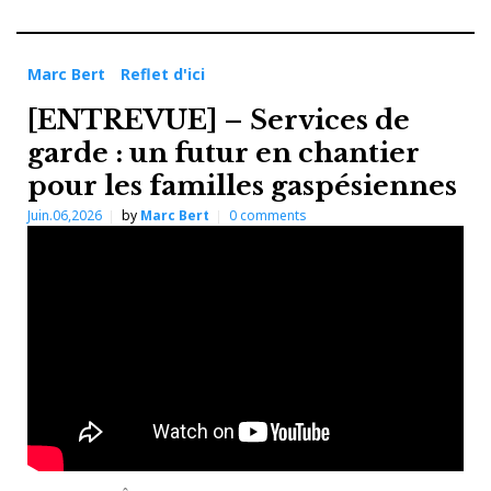
Marc Bert
Reflet d'ici
[ENTREVUE] – Services de
garde : un futur en chantier
pour les familles gaspésiennes
Juin.06,2026
by
Marc Bert
0
comments