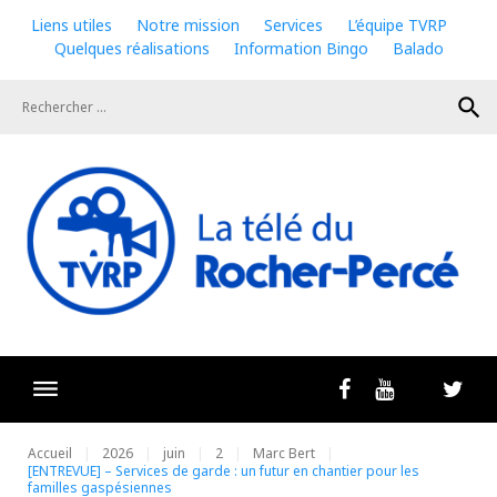
Skip
Liens utiles
Notre mission
Services
L’équipe TVRP
to
Quelques réalisations
Information Bingo
Balado
content
search
Livestrea
Facebook
Youtube
Twit
Accueil
2026
juin
2
Marc Bert
[ENTREVUE] – Services de garde : un futur en chantier pour les
familles gaspésiennes