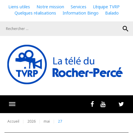
Skip
Liens utiles
Notre mission
Services
L’équipe TVRP
to
Quelques réalisations
Information Bingo
Balado
content
search
Livestrea
Facebook
Youtube
Twit
Accueil
2026
mai
27