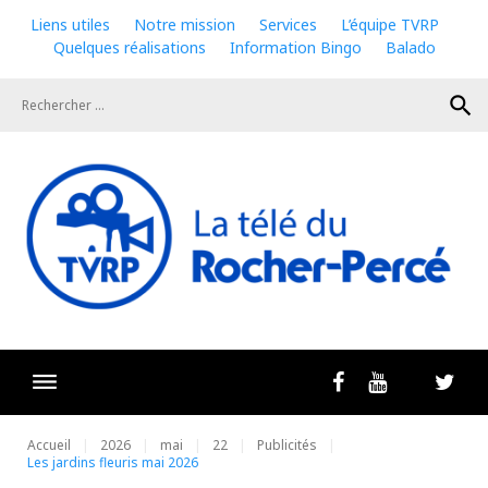
Skip
Liens utiles
Notre mission
Services
L’équipe TVRP
to
Quelques réalisations
Information Bingo
Balado
content
search
Livestrea
Facebook
Youtube
Twit
Accueil
2026
mai
22
Publicités
Les jardins fleuris mai 2026