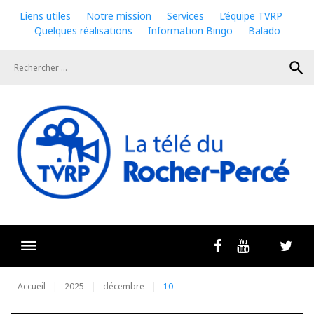
Skip
Liens utiles
Notre mission
Services
L’équipe TVRP
to
Quelques réalisations
Information Bingo
Balado
content
search
Livestrea
Facebook
Youtube
Twit
Accueil
2025
décembre
10