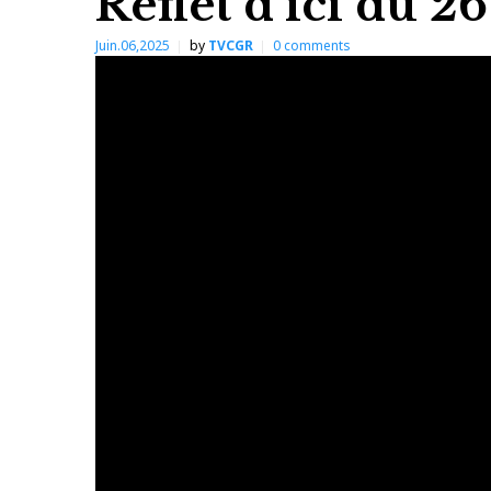
Reflet d’ici du 2
Juin.06,2025
by
TVCGR
0
comments