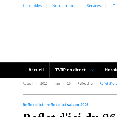
Skip
Liens utiles
Notre mission
Services
L’é
to
content
Accueil
TVRP en direct
Horai
Accueil
2025
juin
26
Reflet d'ici
Reflet d’ici
Reflet d'ici
reflet d'ici saison 2025