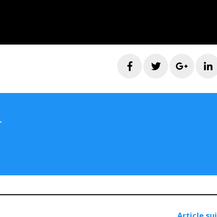
Facebook
Twitter
Googl
R
Article su