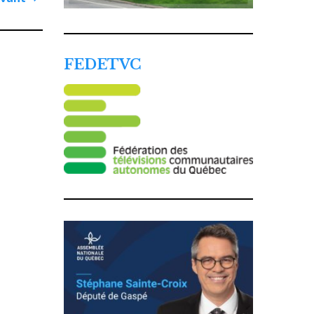
Article
suivant
FEDETVC