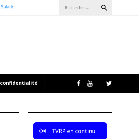
Search
search
Balado
for:
 confidentialité
Livestream
Facebook
Youtube
Twitter
TVRP en continu