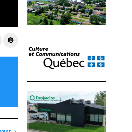
e+
LinkedIn
Pinterest
ivant