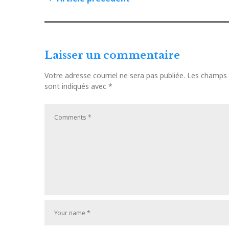
Navigation
de
Article
précédent
l'article
Laisser un commentaire
Votre adresse courriel ne sera pas publiée.
Les champs o
sont indiqués avec
*