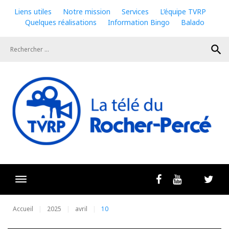
Skip
Liens utiles
Notre mission
Services
L’équipe TVRP
to
Quelques réalisations
Information Bingo
Balado
content
search
Livestrea
Facebook
Youtube
Twit
Accueil
2025
avril
10