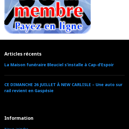
Articles récents
La Maison funéraire Bleuciel s’installe à Cap-d’Espoir
CE DIMANCHE 26 JUILLET À NEW CARLISLE – Une auto sur
rail revient en Gaspésie
Information