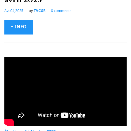
Avr.04,2025
by
TVCGR
0
comments
+ INFO