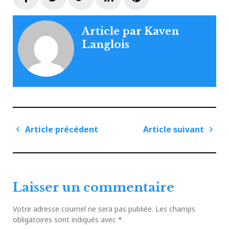
Article par
Kaven
Langlois
Navigation
Article précédent
Article suivant
de
Article
Articl
l'article
précédent
suiva
Laisser un commentaire
Votre adresse courriel ne sera pas publiée.
Les champs
obligatoires sont indiqués avec
*