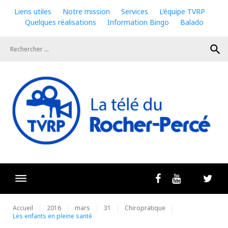
Skip
Liens utiles
Notre mission
Services
L’équipe TVRP
to
Quelques réalisations
Information Bingo
Balado
content
search
Livestrea
Facebook
Youtube
Twit
Accueil
2016
mars
31
Chiropratique
Les enfants en pleine santé