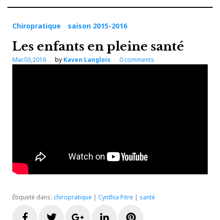
Chiropratique
saison 2015-2016
Les enfants en pleine santé
Mar.03,2016
by
Kaven Langlois
0
comments
Étiqueté dans:
chiropratique
|
Cynthia Pitre
|
santé
Facebook
Twitter
Google+
LinkedIn
Pinterest