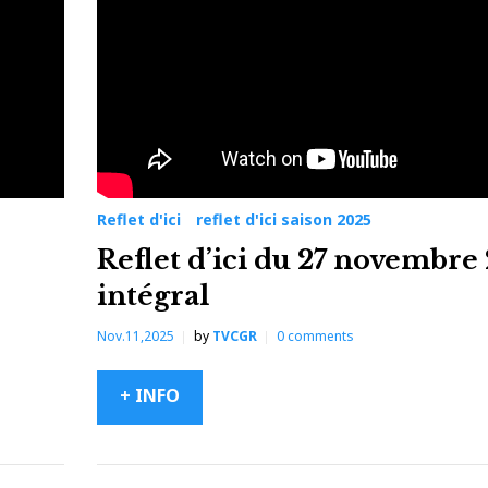
Reflet d'ici
reflet d'ici saison 2025
Reflet d’ici du 27 novembre
intégral
Nov.11,2025
by
TVCGR
0
comments
+ INFO