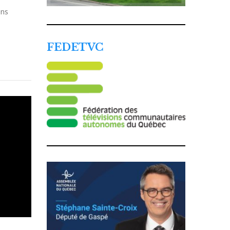
ons
FEDETVC