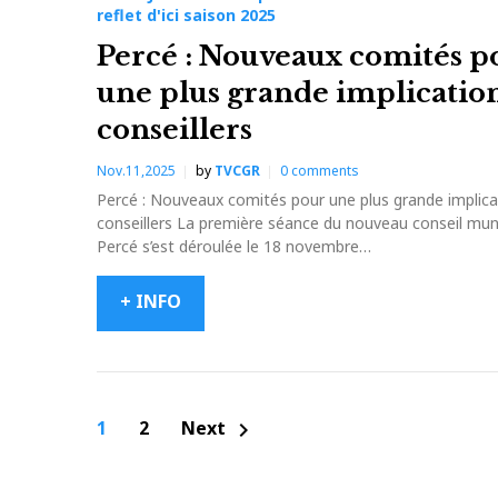
reflet d'ici saison 2025
Percé : Nouveaux comités p
une plus grande implicatio
conseillers
Nov.11,2025
by
TVCGR
0
comments
Percé : Nouveaux comités pour une plus grande implica
conseillers La première séance du nouveau conseil muni
Percé s’est déroulée le 18 novembre…
+ INFO
Navigation
1
2
Next
chevron_right
des