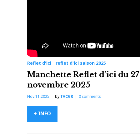
28
novembre
2025
Reflet d'ici
reflet d'ici saison 2025
Manchette Reflet d’ici du 27
novembre 2025
Nov.11,2025
by
TVCGR
0
comments
+ INFO