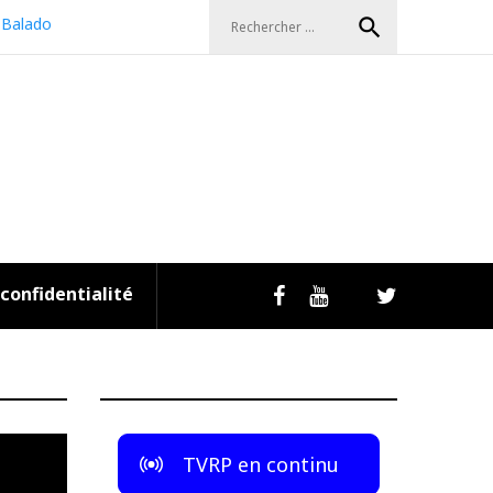
Search
search
Balado
for:
 confidentialité
Livestream
Facebook
Youtube
Twitter
TVRP en continu