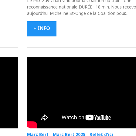
Le Prix Guy-Chartrand pour la Coalition du train : Une
reconnaissance nationale DURÉE : 18 min. Nous recev
aujourd’hui Micheline St-Onge de la Coalition pour…
+ INFO
Marc Bert
Marc Bert 2025
Reflet d'ici