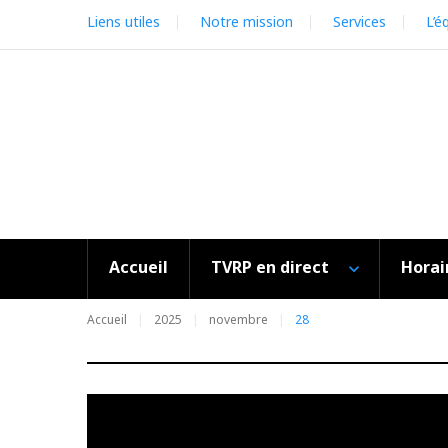
Skip
Liens utiles
Notre mission
Services
L’é
to
content
Accueil
TVRP en direct
Horai
Accueil
2025
novembre
28
Jour :