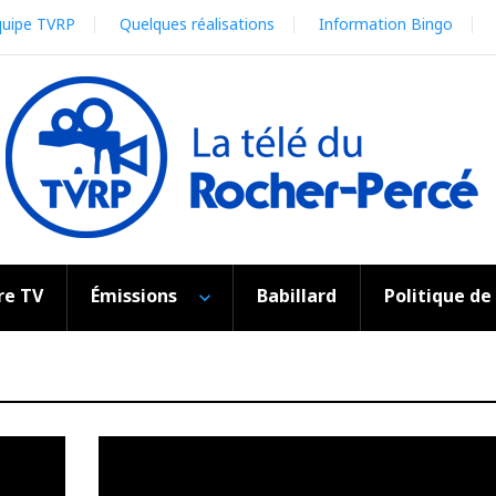
quipe TVRP
Quelques réalisations
Information Bingo
re TV
Émissions
Babillard
Politique de