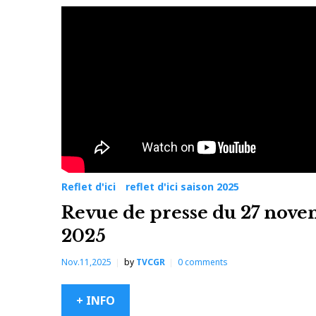
Reflet d'ici
reflet d'ici saison 2025
Revue de presse du 27 nov
2025
Nov.11,2025
by
TVCGR
0
comments
+ INFO