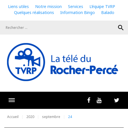
Skip
Liens utiles
Notre mission
Services
L’équipe TVRP
to
Quelques réalisations
Information Bingo
Balado
content
search
Livestrea
Facebook
Youtube
Twit
Accueil
2020
septembre
24