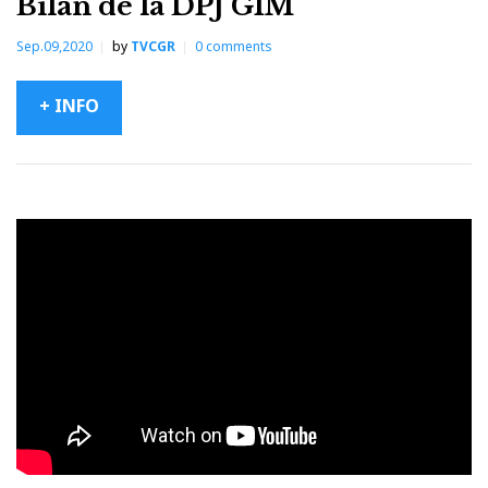
Bilan de la DPJ GÎM
Sep.09,2020
by
TVCGR
0
comments
+ INFO