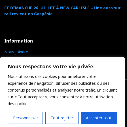
CE DIMANCHE 26 JUILLET À NEW CARLISLE – Une auto sur
rail revient en Gaspésie
Information
Nous joindre
L’équipe TVCGR
Politique
Nous respectons votre vie privée.
Nous utilisons des cookies pour améliorer votre
expérience de navigation, diffuser des publicités ou des
contenus personnalisés et analyser notre trafic. En cliquant
sur « Tout accepter », vous consentez à notre utilisation
des cookies.
© 2026 Weekly Journal, Inc. All Rights Reserved
Personnaliser
Tout rejeter
Accepter tout
Livestream
Facebook
Youtube
Twitter