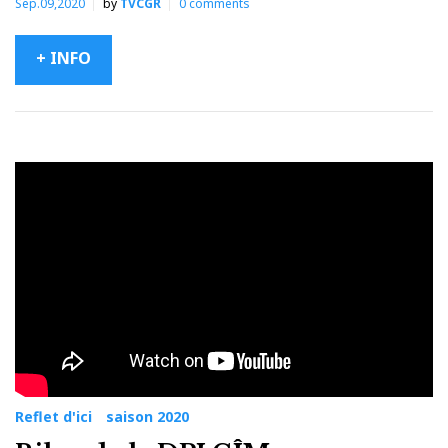
Sep.09,2020
by
TVCGR
0
comments
+ INFO
Reflet d'ici
saison 2020